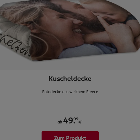
Kuscheldecke
Fotodecke aus weichem Fleece
.
99
49
*
ab
€
Zum Produkt