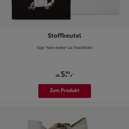
Stoffbeutel
Sagt “Nein danke” zur Plastiktüte
.
99
5
*
ab
€
Zum Produkt