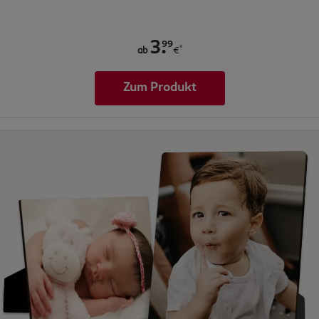
.
99
3
*
ab
€
Zum Produkt