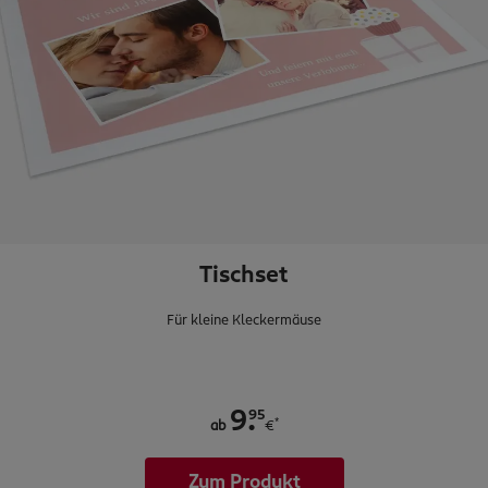
Tischset
Für kleine Kleckermäuse
.
95
9
*
ab
€
Zum Produkt