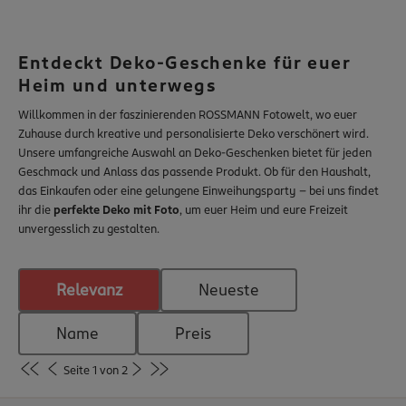
Inspiration
App & Software
Service & Hilfe
Entdeckt Deko-Geschenke für euer
Vertrag widerrufen
Heim und unterwegs
Willkommen in der faszinierenden ROSSMANN Fotowelt, wo euer
rossmann.de
Zuhause durch kreative und personalisierte Deko verschönert wird.
Unsere umfangreiche Auswahl an Deko-Geschenken bietet für jeden
Nachhaltigkeit
Geschmack und Anlass das passende Produkt. Ob für den Haushalt,
babywelt
das Einkaufen oder eine gelungene Einweihungsparty – bei uns findet
ihr die
perfekte Deko mit Foto
, um euer Heim und eure Freizeit
unvergesslich zu gestalten.
Relevanz
Neueste
Name
Preis
Seite 1 von 2