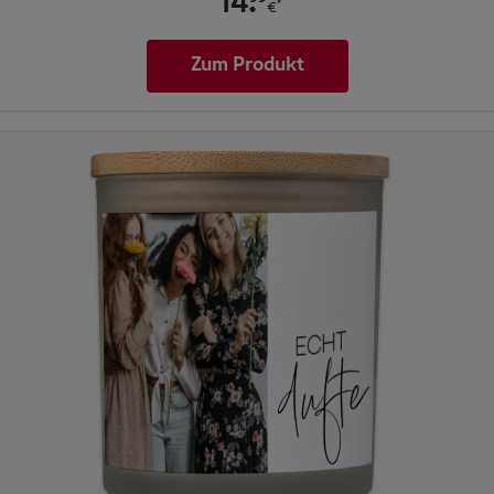
.
14
*
€
Zum Produkt