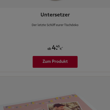
Untersetzer
Der letzte Schliff eurer Tischdeko
.
45
4
*
ab
€
Zum Produkt