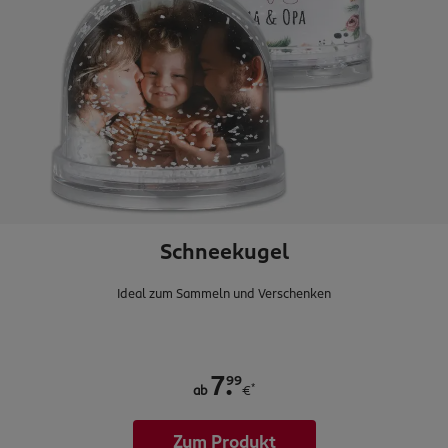
Schneekugel
Ideal zum Sammeln und Verschenken
.
99
7
*
ab
€
Zum Produkt