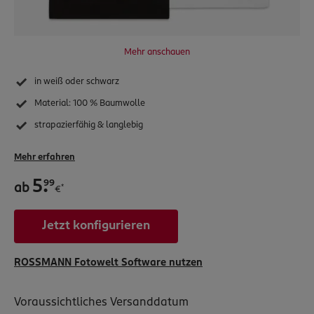
Inspiration
App & Software
Service & Hilfe
Mehr anschauen
Vertrag widerrufen
in weiß oder schwarz
rossmann.de
Material: 100 % Baumwolle
Nachhaltigkeit
strapazierfähig & langlebig
babywelt
Mehr erfahren
.
99
5
ab
*
€
Jetzt konfigurieren
ROSSMANN Fotowelt Software nutzen
Voraussichtliches Versanddatum