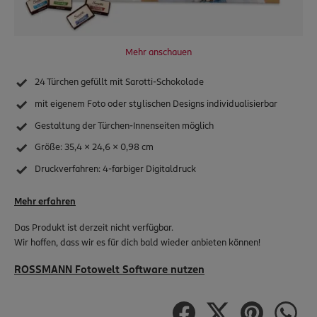
Inspiration
App & Software
Service & Hilfe
Mehr anschauen
Vertrag widerrufen
24 Türchen gefüllt mit Sarotti-Schokolade
rossmann.de
mit eigenem Foto oder stylischen Designs individualisierbar
Nachhaltigkeit
Gestaltung der Türchen-Innenseiten möglich
babywelt
Größe: 35,4 x 24,6 x 0,98 cm
Druckverfahren: 4-farbiger Digitaldruck
Mehr erfahren
Das Produkt ist derzeit nicht verfügbar.
Wir hoffen, dass wir es für dich bald wieder anbieten können!
ROSSMANN Fotowelt Software nutzen