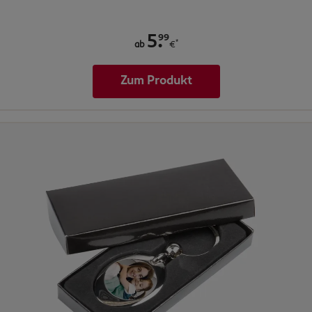
.
99
5
*
ab
€
Zum Produkt