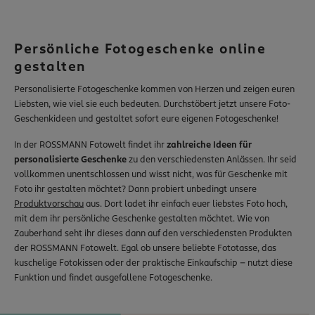
Inspiration
App & Software
Service & Hilfe
Persönliche Fotogeschenke online
Vertrag widerrufen
gestalten
Personalisierte Fotogeschenke kommen von Herzen und zeigen euren
rossmann.de
Liebsten, wie viel sie euch bedeuten. Durchstöbert jetzt unsere Foto-
Geschenkideen und gestaltet sofort eure eigenen Fotogeschenke!
Nachhaltigkeit
babywelt
In der ROSSMANN Fotowelt findet ihr
zahlreiche Ideen für
personalisierte Geschenke
zu den verschiedensten Anlässen. Ihr seid
vollkommen unentschlossen und wisst nicht, was für Geschenke mit
Foto ihr gestalten möchtet? Dann probiert unbedingt unsere
Produktvorschau
aus. Dort ladet ihr einfach euer liebstes Foto hoch,
mit dem ihr persönliche Geschenke gestalten möchtet. Wie von
Zauberhand seht ihr dieses dann auf den verschiedensten Produkten
der ROSSMANN Fotowelt. Egal ob unsere beliebte Fototasse, das
kuschelige Fotokissen oder der praktische Einkaufschip – nutzt diese
Funktion und findet ausgefallene Fotogeschenke.