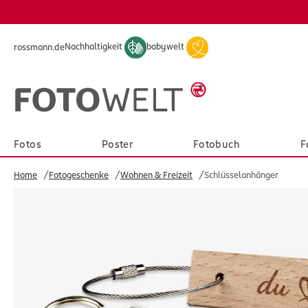
Skip to main content
Skip to page footer
Nachhaltigkeit
babywelt
rossmann.de
Fotos
Poster
Fotobuch
F
Home
Fotogeschenke
Wohnen & Freizeit
Schlüsselanhänger