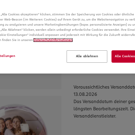
max. bedruckbare Fläche:
 „Alle Cookies akzeptieren“ klicken, stimmen Sie der Speicherung von Cookies oder ähnliche
oder Web-Beacon (im Weiteren: Cookies) auf Ihrem Gerät zu, um die Websitenavigation zu verb
Mehr erfahren
ng zu analysieren und unsere Marketingbemühungen (bspw. personalisierte Anzeigen) zu un
„Alle Ablehnen“ klicken, werden allein unbedingt erforderliche Cookies verwendet. Ihre Einw
.
7
99
okie-Einstellungen“ individuell anpassen und jederzeit mit Wirkung für die Zukunft widerruf
*
ab
€
n finden Sie in unseren
Datenschutzinformationen
.
Jetzt konfigurieren
tellungen
Alle ablehnen
Alle Cookie
ROSSMANN Fotowelt Softwar
Voraussichtliches Versandda
13.08.2026
Das Versanddatum deiner gesa
längsten Bearbeitungszeit. D
Versanddienstleister.