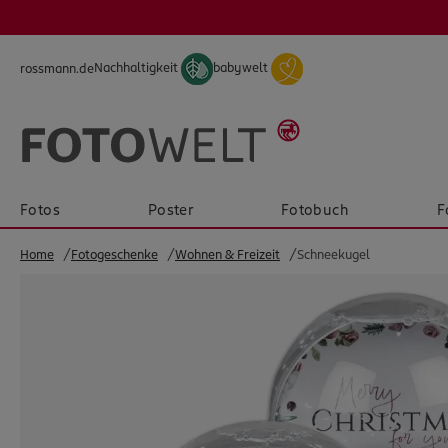
Skip to main content
Skip to page footer
Nachhaltigkeit
babywelt
rossmann.de
Fotos
Poster
Fotobuch
F
Home
Fotogeschenke
Wohnen & Freizeit
Schneekugel