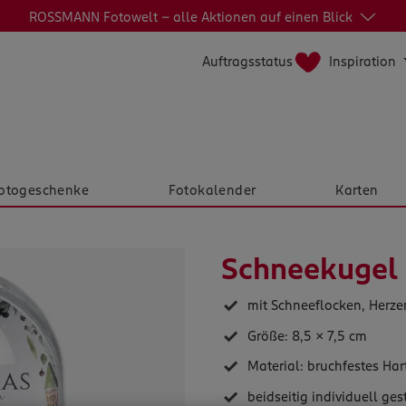
ROSSMANN Fotowelt - alle Aktionen auf einen Blick
Inspiration
Auftragsstatus
otogeschenke
Fotokalender
Karten
Schneekugel
mit Schneeflocken, Herzen
Größe: 8,5 x 7,5 cm
Material: bruchfestes Har
beidseitig individuell ges