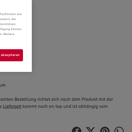
 6,6 x 6,1 cm
 Funktionen wie
essern, die
terstützen.
illigung können
en. Weitere
s akzeptieren
e nutzen
tum
mten Bestellung richtet sich nach dem Produkt mit der
ie
Lieferzeit
kommt noch on top und ist abhängig vom