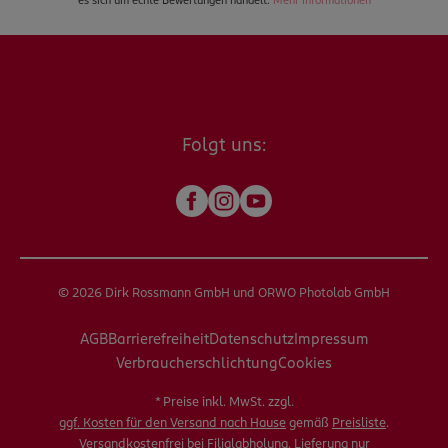
es sich um echte Bewertungen handelt.
Mehr Informationen
Folgt uns:
© 2026 Dirk Rossmann GmbH und ORWO Photolab GmbH
AGB
Barrierefreiheit
Datenschutz
Impressum
Verbraucherschlichtung
Cookies
* Preise inkl. MwSt. zzgl.
ggf. Kosten für den Versand nach Hause
gemäß
Preisliste
.
Versandkostenfrei bei Filialabholung. Lieferung nur