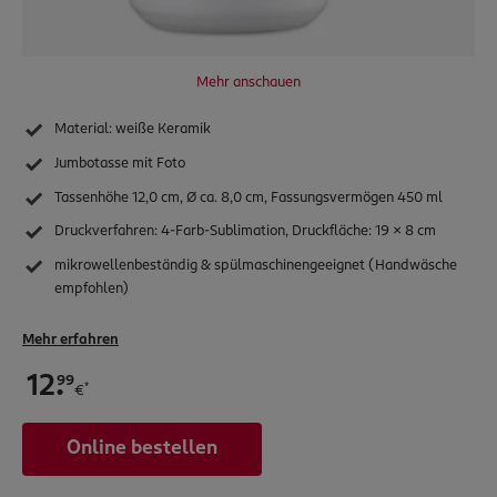
Inspiration
App & Software
Service & Hilfe
Mehr anschauen
Vertrag widerrufen
Material: weiße Keramik
rossmann.de
Jumbotasse mit Foto
Nachhaltigkeit
Tassenhöhe 12,0 cm, Ø ca. 8,0 cm, Fassungsvermögen 450 ml
babywelt
Druckverfahren: 4-Farb-Sublimation, Druckfläche: 19 x 8 cm
mikrowellenbeständig & spülmaschinengeeignet (Handwäsche
empfohlen)
Mehr erfahren
.
99
12
*
€
Online bestellen